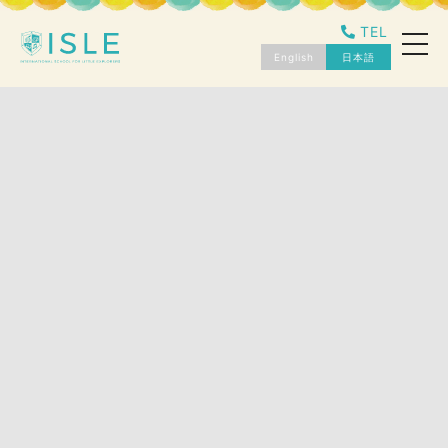
TEL
toggl
navig
English
日本語