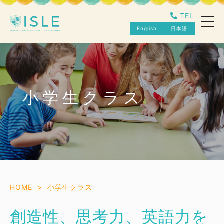
TEL
toggl
navig
English
日本語
小学生クラス
HOME
小学生クラス
創造性、思考力、英語力を